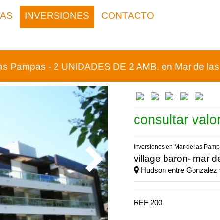
TAS
INVERSIONES
CONTACTO
as Pampas - 2 UNIDADES DE 2 AMB. en Mar de la
consultar valo
inversiones en Mar de las Pam
village baron- mar 
Hudson entre Gonzalez 
REF 200