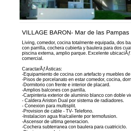
VILLAGE BARON- Mar de las Pampas 
Living, comedor, cocina totalmente equipada, dos baÃ
con parrilla, cochera cubierta y baulera para dos cu
piscina externa, amplio parque. Excelente ubicaciÃƒ
comercial.
CaractarÃƒÂ­sticas:
-Equipamiento de cocina con artefacto y muebles de
-Pisos de porcelanato en estar comedor, cocina, dor
-Dormitorio con frente e interior de placard.
-Amplios balcones con parrilla.
-Carpinteria exterior de aluminio blanco con doble v
- Caldera Ariston Dual por sistema de radiadores.
- Conexion para multisplit.
-Provision de cable - TV- Telefono.
-Instalacion agua fria/caliente por termofusion.
-Ascensor de ultima generacion.
-Cochera subterranea con baulera para cuatriciclo.