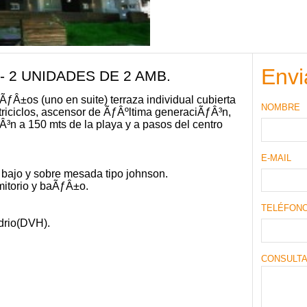
Envi
- 2 UNIDADES DE 2 AMB.
ƒÂ±os (uno en suite) terraza individual cubierta
NOMBRE
atriciclos, ascensor de ÃƒÂºltima generaciÃƒÂ³n,
Â³n a 150 mts de la playa y a pasos del centro
E-MAIL
 bajo y sobre mesada tipo johnson.
mitorio y baÃƒÂ±o.
TELÉFON
idrio(DVH).
CONSULT