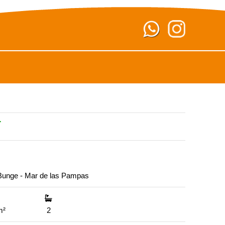
r
 Bunge - Mar de las Pampas
icie de lote
superficie construída
cantidad de baños
m²
2