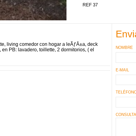
REF 37
Envi
ette, living comedor con hogar a leÃƒÂ±a, deck
NOMBRE
 PB: lavadero, toillette, 2 dormitorios, ( el
E-MAIL
TELÉFON
CONSULT