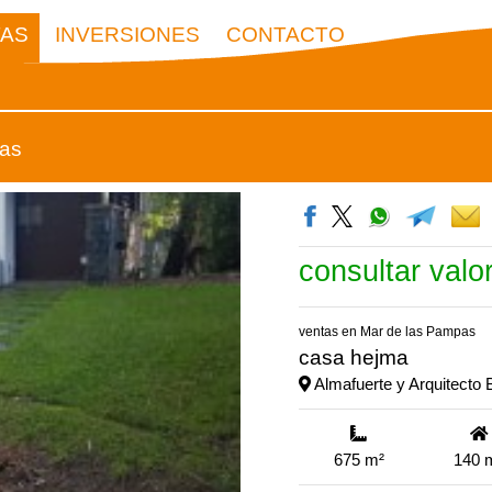
TAS
INVERSIONES
CONTACTO
pas
consultar valo
ventas en Mar de las Pampas
casa hejma
Almafuerte y Arquitecto
superf
675 m²
140 