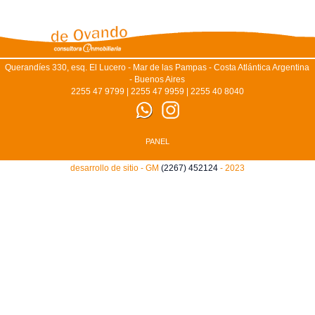
Querandíes 330, esq. El Lucero - Mar de las Pampas - Costa Atlántica Argentina
- Buenos Aires
2255 47 9799 | 2255 47 9959 | 2255 40 8040
PANEL
desarrollo de sitio - GM
(2267) 452124
- 2023